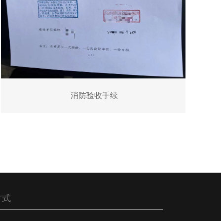
消防验收手续
方式