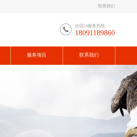
联系我们
全国24服务热线
18091189860
服务项目
联系我们