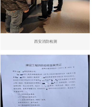
西安消防检测