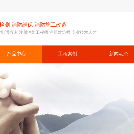
检测 消防维保 消防施工改造
时电话咨询 注册消防工程师 注册建筑师 专业技术人才
产品中心
工程案例
新闻动态