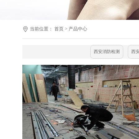
当前位置：
首页
>
产品中心
西安消防检测
西